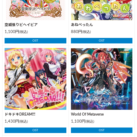
空威張りビヘイビア
あねぺったん
1,100円
880円
(税込)
(税込)
OST
OST
ドキドキDREAM!!!
World Of Metaverse
1,430円
1,100円
(税込)
(税込)
OST
OST