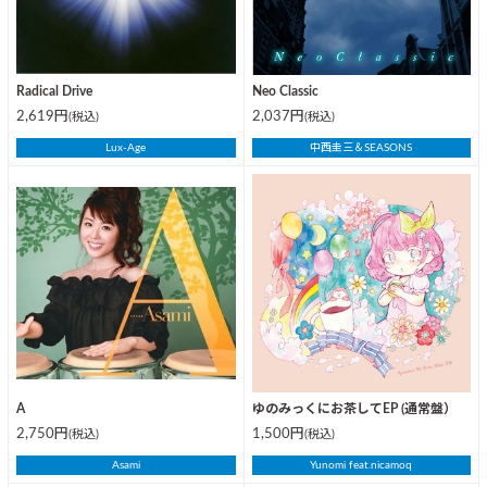
Radical Drive
Neo Classic
2,619円
2,037円
(税込)
(税込)
Lux-Age
中西圭三＆SEASONS
A
ゆのみっくにお茶してEP (通常盤）
2,750円
1,500円
(税込)
(税込)
Asami
Yunomi feat.nicamoq