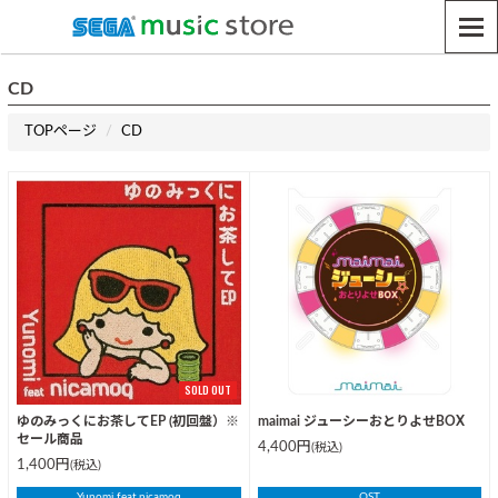
CD
TOPページ
CD
SOLD OUT
ゆのみっくにお茶してEP (初回盤）※
maimai ジューシーおとりよせBOX
セール商品
4,400円
(税込)
1,400円
(税込)
Yunomi feat.nicamoq
OST