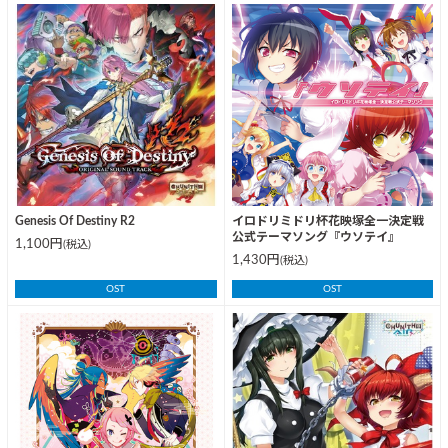
Genesis Of Destiny R2
イロドリミドリ杯花映塚全一決定戦
公式テーマソング『ウソテイ』
1,100円
(税込)
1,430円
(税込)
OST
OST