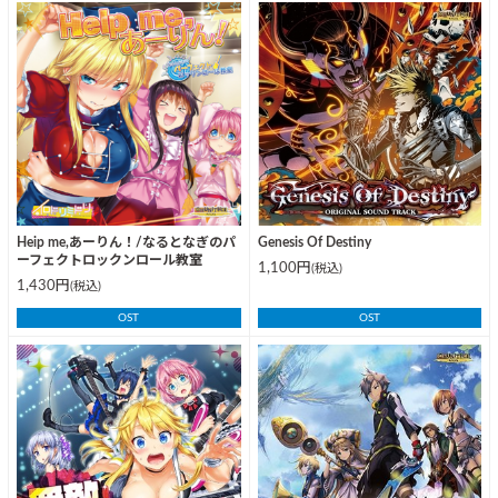
Heip me,あーりん！/なるとなぎのパ
Genesis Of Destiny
ーフェクトロックンロール教室
1,100円
(税込)
1,430円
(税込)
OST
OST