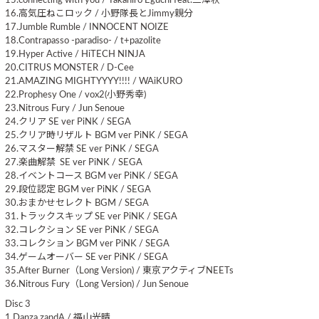
15.connecting with you / Takahiro Eguchi feat.三澤秋
16.高気圧ねこロック / 小野隊長とJimmy親分
17.Jumble Rumble / INNOCENT NOIZE
18.Contrapasso -paradiso- / t+pazolite
19.Hyper Active / HiTECH NINJA
20.CITRUS MONSTER / D-Cee
21.AMAZING MIGHTYYYY!!!! / WAiKURO
22.Prophesy One / vox2(小野秀幸)
23.Nitrous Fury / Jun Senoue
24.クリア SE ver PiNK / SEGA
25.クリア時リザルト BGM ver PiNK / SEGA
26.マスター解禁 SE ver PiNK / SEGA
27.楽曲解禁 SE ver PiNK / SEGA
28.イベントコース BGM ver PiNK / SEGA
29.段位認定 BGM ver PiNK / SEGA
30.おまかせセレクト BGM / SEGA
31.トラックスキップ SE ver PiNK / SEGA
32.コレクション SE ver PiNK / SEGA
33.コレクション BGM ver PiNK / SEGA
34.ゲームオーバー SE ver PiNK / SEGA
35.After Burner（Long Version) / 東京アクティブNEETs
36.Nitrous Fury（Long Version) / Jun Senoue
Disc 3
1.Danza zandA / 福山光晴