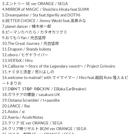
3.エントリー SE ver ORANGE / SEGA
4.MIRROR of MAGIC / Shoichiro Hirata feat.SUIMI
5.Dreampainter / Sta feat.tigerlily and DOT96
6.BETTER CHOICE / Jimmy Weckl feat.高貴みな
7.planet dancer / 樽木栄一郎
8.ピーマンたべたら / カタオカツグミ
9.おても☆Yan / 光吉猛修
10.The Great Journey / 光吉猛修
11.Dragoon / Shandy kubota
12.oboro / ヒゲドライバー
13.VERTeX / Hiro
14.Caliburne ～Story of the Legendary sword～ / Project Grimoire
15.ナミダと流星 / 芳川よしの
16.welcome to maimai!! with マイマイマー / Hiro feat.越田 Rute 隆人＆ビ
ートまりお
17.D✪N’T ST✪P R✪CKIN’ / EB(aka EarBreaker)
18.ガラテアの螺旋 / sasakure.UK
19.Oshama Scramble! / t+pazolite
20.LANCE / Ras
21.Aiolos / xi
22.Axeria / AcuticNotes
23.クリア SE ver ORANGE / SEGA
24.クリア時リザルト BGM ver ORANGE / SEGA