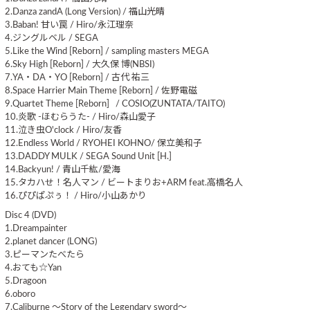
2.Danza zandA (Long Version) / 福山光晴
3.Baban! 甘い罠 / Hiro/永江理奈
4.ジングルベル / SEGA
5.Like the Wind [Reborn] / sampling masters MEGA
6.Sky High [Reborn] / 大久保 博(NBSI)
7.YA・DA・YO [Reborn] / 古代 祐三
8.Space Harrier Main Theme [Reborn] / 佐野電磁
9.Quartet Theme [Reborn] / COSIO(ZUNTATA/TAITO)
10.炎歌 -ほむらうた- / Hiro/森山愛子
11.泣き虫O'clock / Hiro/友香
12.Endless World / RYOHEI KOHNO/ 保立美和子
13.DADDY MULK / SEGA Sound Unit [H.]
14.Backyun! / 青山千紘/愛海
15.タカハせ！名人マン / ビートまりお+ARM feat.高橋名人
16.ぴぴぱぷぅ！ / Hiro/小山あかり
Disc 4 (DVD)
1.Dreampainter
2.planet dancer (LONG)
3.ピーマンたべたら
4.おても☆Yan
5.Dragoon
6.oboro
7.Caliburne ～Story of the Legendary sword～