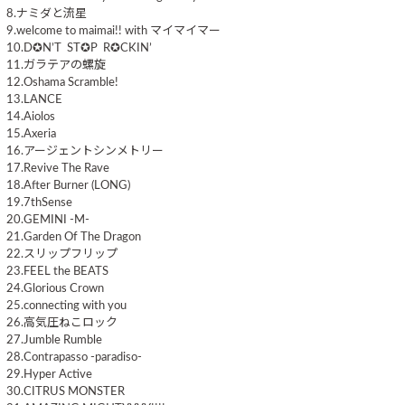
8.ナミダと流星
9.welcome to maimai!! with マイマイマー
10.D✪N’T ST✪P R✪CKIN’
11.ガラテアの螺旋
12.Oshama Scramble!
13.LANCE
14.Aiolos
15.Axeria
16.アージェントシンメトリー
17.Revive The Rave
18.After Burner (LONG)
19.7thSense
20.GEMINI -M-
21.Garden Of The Dragon
22.スリップフリップ
23.FEEL the BEATS
24.Glorious Crown
25.connecting with you
26.高気圧ねこロック
27.Jumble Rumble
28.Contrapasso -paradiso-
29.Hyper Active
30.CITRUS MONSTER