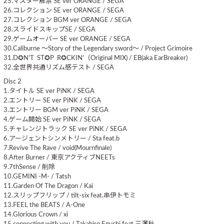
25.マスター解禁 SE ver ORANGE / SEGA
26.コレクション SE ver ORANGE / SEGA
27.コレクション BGM ver ORANGE / SEGA
28.スライドスキップSE / SEGA
29.ゲームオーバー SE ver ORANGE / SEGA
30.Caliburne ～Story of the Legendary sword～ / Project Grimoire
31.D✪N’T ST✪P R✪CKIN’（Original MIX) / EB(aka EarBreaker)
32.全世界共通リズム感テスト / SEGA
Disc 2
1.タイトル SE ver PiNK / SEGA
2.エントリー SE ver PiNK / SEGA
3.エントリー BGM ver PiNK / SEGA
4.ゲーム開始 SE ver PiNK / SEGA
5.チャレンジトラック SE ver PiNK / SEGA
6.アージェントシンメトリー / Sta feat.b
7.Revive The Rave / void(Mournfinale)
8.After Burner / 東京アクティブNEETs
9.7thSense / 削除
10.GEMINI -M- / Tatsh
11.Garden Of The Dragon / Kai
12.スリップフリップ / tilt-six feat.串伊トモミ
13.FEEL the BEATS / A-One
14.Glorious Crown / xi