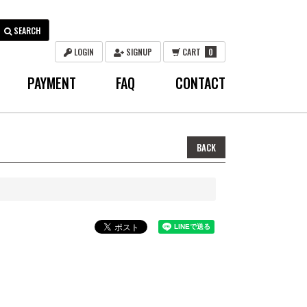
SEARCH
LOGIN
SIGNUP
CART
0
PAYMENT
FAQ
CONTACT
BACK